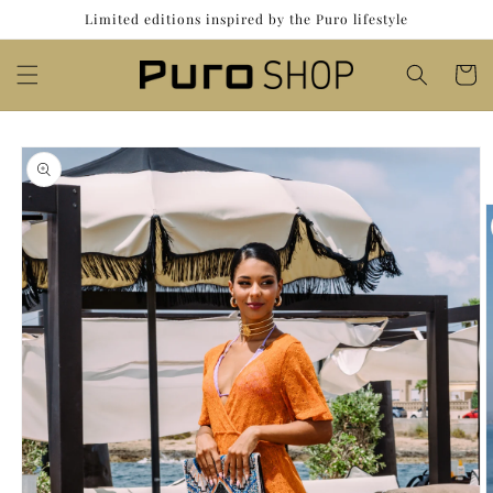
et
Limited editions inspired by the Puro lifestyle
passer
au
contenu
Panier
Passer aux
informations
produits