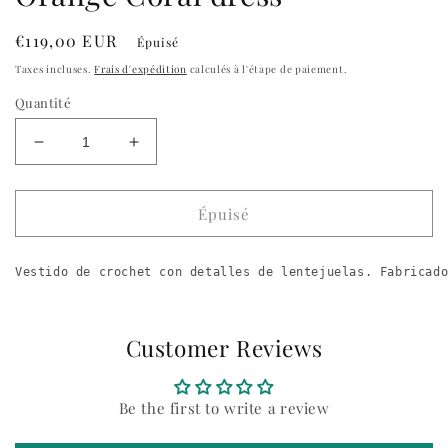
Prix
€119,00 EUR
Épuisé
habituel
Taxes incluses.
Frais d'expédition
calculés à l'étape de paiement.
Quantité
Réduire
Augmenter
la
la
quantité
quantité
de
de
Épuisé
Orange
Orange
Coral
Coral
Vestido de crochet con detalles de lentejuelas. Fabricad
dress
dress
Customer Reviews
Be the first to write a review