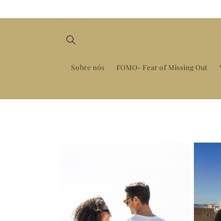
Saltar
para o
conteúdo
Sobre nós
FOMO- Fear of Missing Out