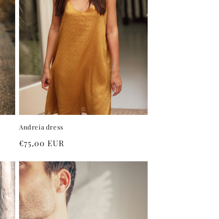
Andreia dress
Preço
€75,00 EUR
normal