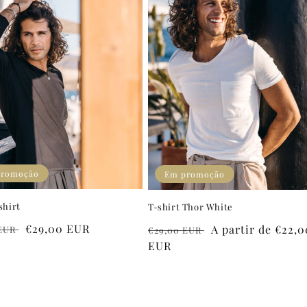
promoção
Em promoção
shirt
T-shirt Thor White
Preço
€29,00 EUR
Preço
Preço
A partir de €22,0
 EUR
€29,00 EUR
l
de
normal
EUR
de
saldo
saldo