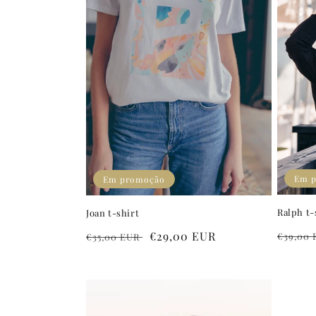
Em 
Em promoção
Ralph t-
Joan t-shirt
Preço
Preço
Preço
€29,00 EUR
€39,00
€35,00 EUR
norma
normal
de
saldo