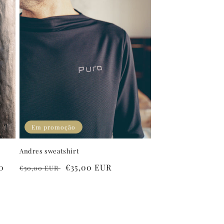
Em promoção
Andres sweatshirt
0
Preço
Preço
€35,00 EUR
€50,00 EUR
normal
de
saldo