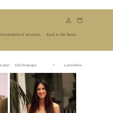
Iniciar
Carrinho
sessão
Sweatshirts & sweaters
Back to the Roots
r por:
9 produtos