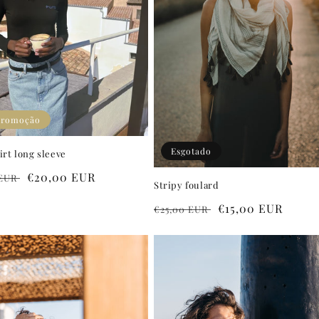
promoção
Esgotado
irt long sleeve
Preço
€20,00 EUR
 EUR
Stripy foulard
l
de
Preço
Preço
€15,00 EUR
€25,00 EUR
saldo
normal
de
saldo