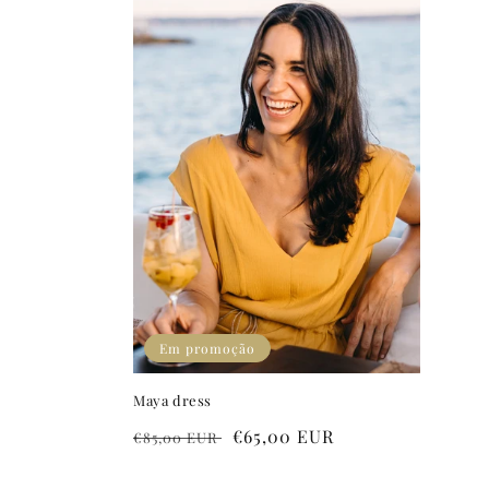
Em promoção
Maya dress
Preço
Preço
€65,00 EUR
€85,00 EUR
normal
de
saldo